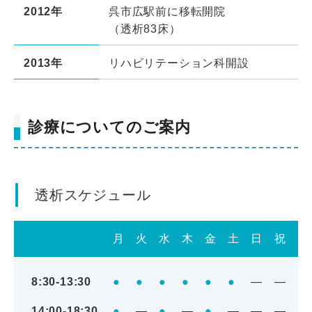
2012年
呉市広駅前に移転開院
（透析83床）
2013年
リハビリテーション科開設
診療についてのご案内
透析スケジュール
月
火
水
木
金
土
日
祝
8:30-13:30
●
●
●
●
●
●
―
―
14:00-18:30
●
―
●
―
●
―
―
―