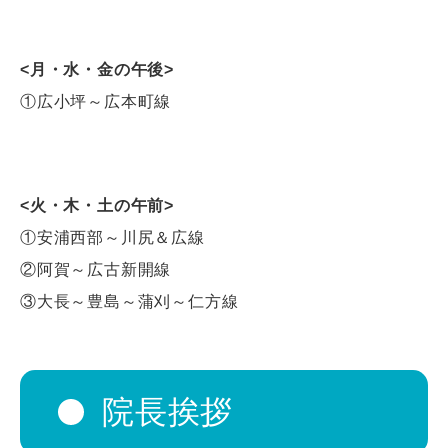
<月・水・金の午後>
①広小坪～広本町線
<火・木・土の午前>
①安浦西部～川尻＆広線
②阿賀～広古新開線
③大長～豊島～蒲刈～仁方線
院長挨拶