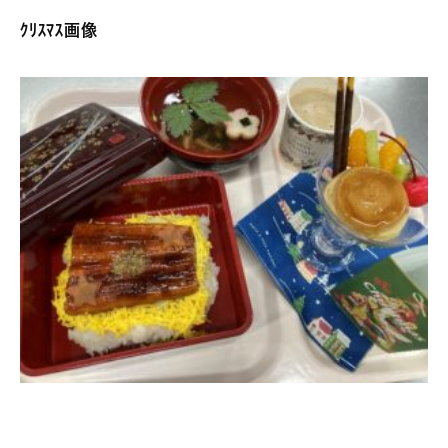
ｸﾘｽﾏｽ画像