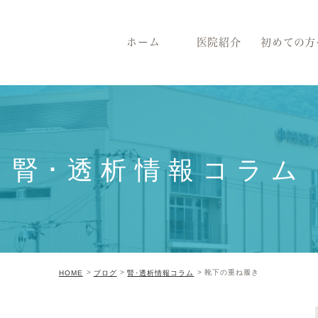
ホーム
医院紹介
初めての方
腎･透析情報コラム
靴下の重ね履き
HOME
ブログ
腎･透析情報コラム