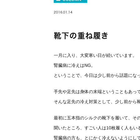
2016.01.14
靴下の重ね履き
一月に入り、大変寒い日が続いています。
腎臓病に冷えはNG。
ということで、今日は少し前から話題にな
手先や足先は身体の末端ということもあっ
そんな足先の冷え対策として、少し前から
最初に五本指のシルクの靴下を履いて、そ
聞いたところ、すごい人は10枚履く人もい
腎臓病の方も、とにかく冷えないようにし