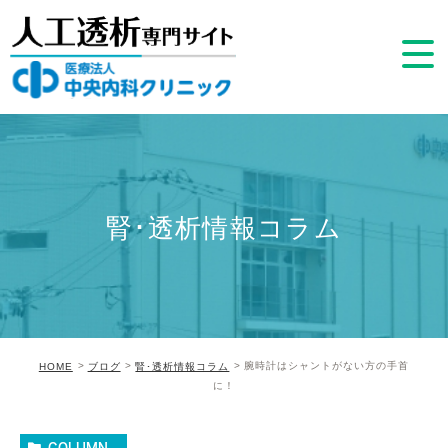
腎･透析情報コラム
腕時計はシャントがない方の手首
HOME
ブログ
腎･透析情報コラム
に！
COLUMN