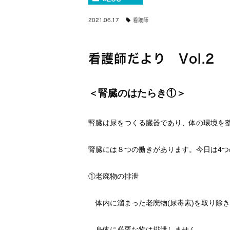
2021.06.17
看護師
看護師だより Vol.2
＜腎臓のはたらき①＞
腎臓は尿をつくる臓器であり、体の環境を
腎臓には８つの働きがあります。今日は4つ
①老廃物の排泄
体内に溜まった老廃物(尿毒素)を取り除
身体に必要な物は排泄しません。