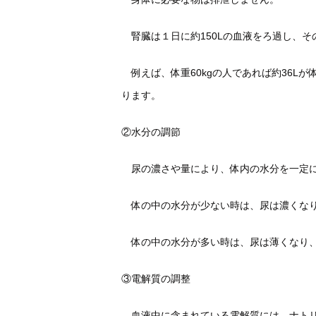
腎臓は１日に約150Lの血液をろ過し、その
例えば、体重60kgの人であれば
約36L
ります。
②水分の調節
尿の濃さや量により、体内の水分を一定に
体の中の水分が少ない時は、尿は濃くなり
体の中の水分が多い時は、尿は薄くなり、
③電解質の調整
血液中に含まれている電解質には、ナトリウム(