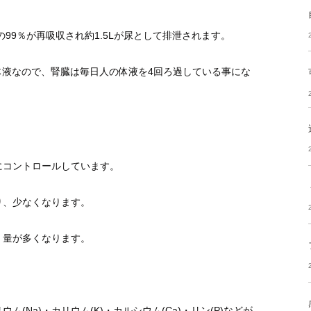
99％が再吸収され約1.5Lが尿として排泄されます。
が体液なので、腎臓は毎日人の体液を4回ろ過している事にな
コントロールしています。
、少なくなります。
量が多くなります。
Na)・カリウム(K)・カルシウム(Ca)・リン(P)などが