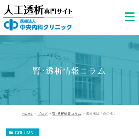
腎･透析情報コラム
透析液は「命の水」
HOME
ブログ
腎･透析情報コラム
COLUMN