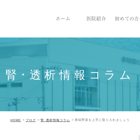
ホーム
医院紹介
初めての方
腎･透析情報コラム
香味野菜を上手に取り入れましょう
HOME
ブログ
腎･透析情報コラム