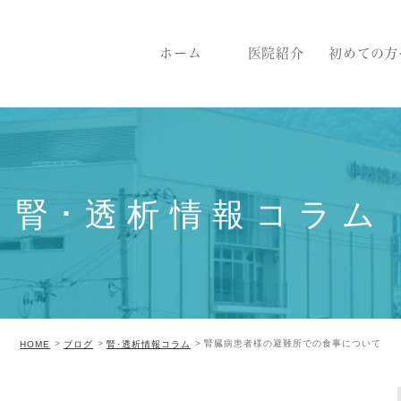
ホーム
医院紹介
初めての方
腎･透析情報コラム
腎臓病患者様の避難所での食事について
HOME
ブログ
腎･透析情報コラム